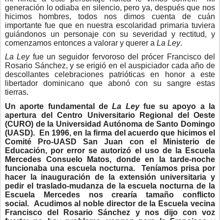
generación lo odiaba en silencio, pero ya, después que nos
hicimos hombres, todos nos dimos cuenta de cuán
importante fue que en nuestra escolaridad primaria tuviera
guiándonos un personaje con su severidad y rectitud, y
comenzamos entonces a valorar y querer a
La Ley
.
La Ley
fue un seguidor fervoroso del prócer Francisco del
Rosario Sánchez, y se erigió en el auspiciador cada año de
descollantes celebraciones patrióticas en honor a este
libertador dominicano que abonó con su sangre estas
tierras.
Un aporte fundamental de
La Ley
fue su apoyo a la
apertura del Centro Universitario Regional del Oeste
(CURO) de la Universidad Autónoma de Santo Domingo
(UASD). En 1996, en la firma del acuerdo que hicimos el
Comité Pro-UASD San Juan con el Ministerio de
Educación, por error se autorizó el uso de la Escuela
Mercedes Consuelo Matos, donde en la tarde-noche
funcionaba una escuela nocturna. Teníamos prisa por
hacer la inauguración de la extensión universitaria y
pedir el traslado-mudanza de la escuela nocturna de la
Escuela Mercedes nos crearía tamaño conflicto
social. Acudimos al noble director de la Escuela vecina
Francisco del Rosario Sánchez y nos dijo con voz