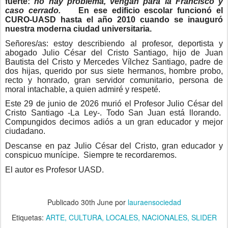
fuerte:
no hay problema, vengan para la Francisco y
caso cerrado.
En ese edificio escolar funcionó el
CURO-UASD hasta el año 2010 cuando se inauguró
nuestra moderna ciudad universitaria.
Señores/as: estoy describiendo al profesor, deportista y
abogado Julio César del Cristo Santiago, hijo de Juan
Bautista del Cristo y Mercedes Vílchez Santiago, padre de
dos hijas, querido por sus siete hermanos, hombre probo,
recto y honrado, gran servidor comunitario, persona de
moral intachable, a quien admiré y respeté.
Este 29 de junio de 2026 murió el Profesor Julio César del
Cristo Santiago -La Ley-. Todo San Juan está llorando.
Compungidos decimos adiós a un gran educador y mejor
ciudadano.
Descanse en paz Julio César del Cristo, gran educador y
conspicuo munícipe. Siempre te recordaremos.
El autor es Profesor UASD.
Publicado
30th June
por
lauraensociedad
Etiquetas:
ARTE
CULTURA
LOCALES
NACIONALES
SLIDER