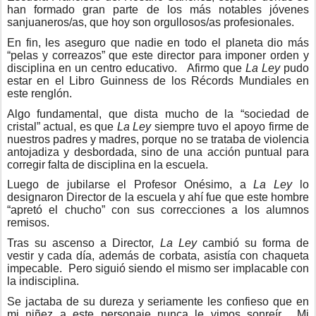
han formado gran parte de los más notables jóvenes
sanjuaneros/as, que hoy son orgullosos/as profesionales.
En fin, les aseguro que nadie en todo el planeta dio más
“pelas y correazos” que este director para imponer orden y
disciplina en un centro educativo. Afirmo que
La Ley
pudo
estar en el Libro Guinness de los Récords Mundiales en
este renglón.
Algo fundamental, que dista mucho de la “sociedad de
cristal” actual, es que
La Ley
siempre tuvo el apoyo firme de
nuestros padres y madres, porque no se trataba de violencia
antojadiza y desbordada, sino de una acción puntual para
corregir falta de disciplina en la escuela.
Luego de jubilarse el Profesor Onésimo, a
La Ley
lo
designaron Director de la escuela y ahí fue que este hombre
“apretó el chucho” con sus correcciones a los alumnos
remisos.
Tras su ascenso a Director,
La Ley
cambió su forma de
vestir y cada día, además de corbata, asistía con chaqueta
impecable. Pero siguió siendo el mismo ser implacable con
la indisciplina.
Se jactaba de su dureza y seriamente les confieso que en
mi niñez a este personaje nunca le vimos sonreír. Mi