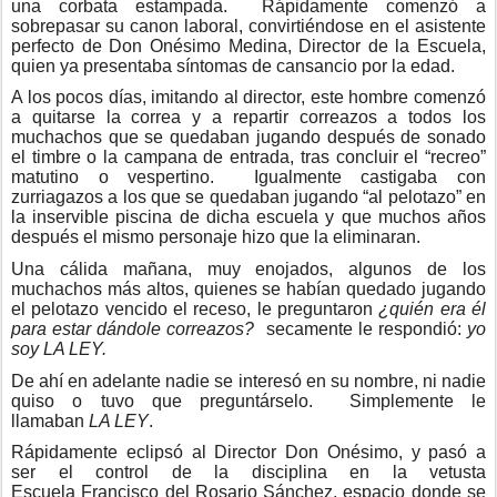
una corbata estampada. Rápidamente comenzó a
sobrepasar su canon laboral, convirtiéndose en el asistente
perfecto de Don Onésimo Medina, Director de la Escuela,
quien ya presentaba síntomas de cansancio por la edad.
A los pocos días, imitando al director, este hombre comenzó
a quitarse la correa y a repartir correazos a todos los
muchachos que se quedaban jugando después de sonado
el timbre o la campana de entrada, tras concluir el “recreo”
matutino o vespertino. Igualmente castigaba con
zurriagazos a los que se quedaban jugando “al pelotazo” en
la inservible piscina de dicha escuela y que muchos años
después el mismo personaje hizo que la eliminaran.
Una cálida mañana, muy enojados, algunos de los
muchachos más altos, quienes se habían quedado jugando
el pelotazo vencido el receso, le preguntaron
¿quién era él
para estar dándole correazos?
secamente le respondió:
yo
soy LA LEY.
De ahí en adelante nadie se interesó en su nombre, ni nadie
quiso o tuvo que preguntárselo. Simplemente le
llamaban
LA LEY
.
Rápidamente eclipsó al Director Don Onésimo, y pasó a
ser el control de la disciplina en la vetusta
Escuela Francisco del Rosario Sánchez, espacio donde se